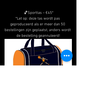
 🏀Sporttas – €45*
*Let op: deze tas wordt pas 
geproduceerd als er meer dan 50 
bestellingen zijn geplaatst, anders wordt 
de bestelling geannuleerd!
Sporttas
Nu kopen