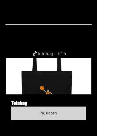
 🏀Totebag – €15
Totebag
Nu kopen