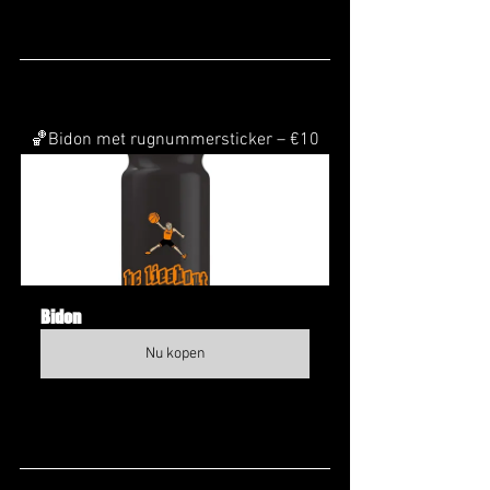
🏀Bidon met rugnummersticker – €10
Bidon
Nu kopen