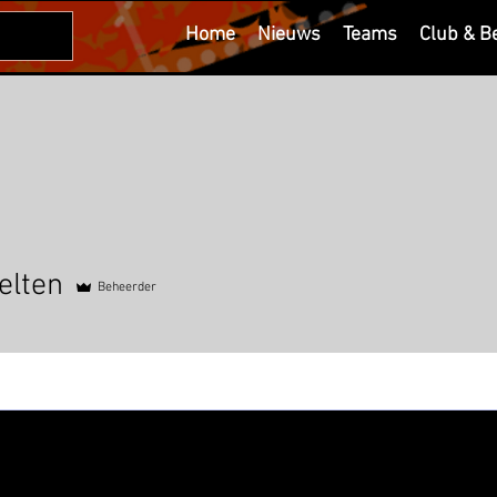
Home
Nieuws
Teams
Club & B
n
elten
Beheerder