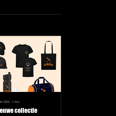
okt 2024
∙
1
min.
euwe collectie