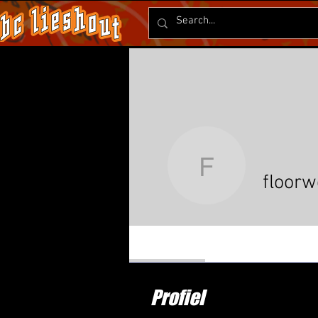
floorwelte
floorw
Profiel
Profiel