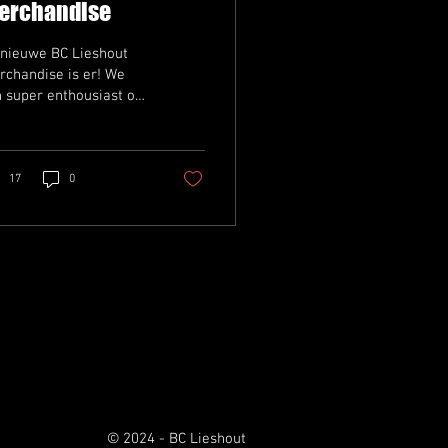
erchandise
 nieuwe BC Lieshout
chandise is er! We
n super enthousiast om
lie onze nieuwste items
presenteren in onze
euwe webshop!
17
0
© 2024 - BC Lieshout