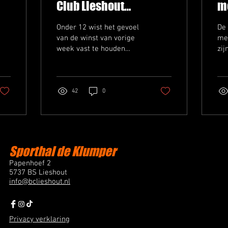
Club Lieshout
m
overtuigen in eigen
Onder 12 wist het gevoel
De
huis
van de winst van vorige
mer
week vast te houden
zij
tegen Black Shots uit
jul
Helmond. Het liep uit naar
te 
een 29-11...
ni
42
0
Sporthal de Klumper
Papenhoef 2
5737 BS Lieshout
info@bclieshout.nl
Privacy verklaring