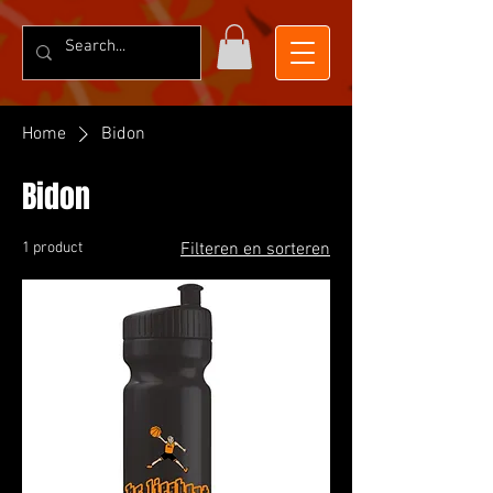
Home
Bidon
Bidon
1 product
Filteren en sorteren