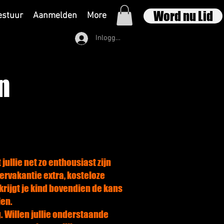
Word nu Lid
estuur
Aanmelden
More
Inloggen
n
llie net zo enthousiast zijn
ervakantie extra, kosteloze
rijgt je kind bovendien de kans
len.
g. Willen jullie onderstaande