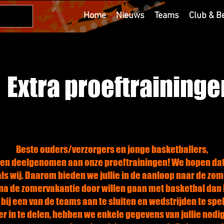
Home
Nieuws
Teams
Club & B
Extra proeftraininge
Beste ouders/verzorgers en jonge basketballers,
ben deelgenomen aan onze proeftrainingen! We hopen dat ju
s wij. Daarom bieden we jullie in de aanloop naar de zom
 na de zomervakantie door willen gaan met basketbal dan k
bij een van de teams aan te sluiten en wedstrijden te spe
iner in te delen, hebben we enkele gegevens van jullie nodi