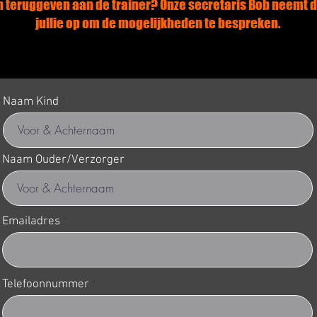
en teruggeven aan de trainer? Onze secretaris Bob neemt d
jullie op om de mogelijkheden te bespreken.
Naam Kind
Naam Ouder/Verzorger
Emailadres
Telefoonnummer