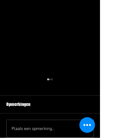
Opmerkingen
Zaalwachtschema zaterdag
Zaalwachtschema 
Plaats een opmerking...
23 november
november