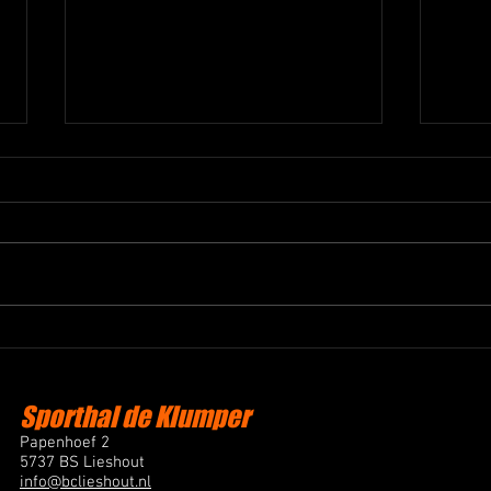
Zaalwachtschema zaterdag 23
Zaal
november
nove
Sporthal de Klumper
Papenhoef 2
5737 BS Lieshout
info@bclieshout.nl