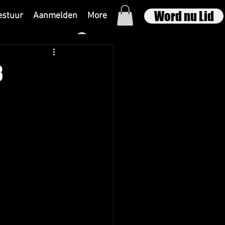
Word nu Lid
estuur
Aanmelden
More
Inloggen
3