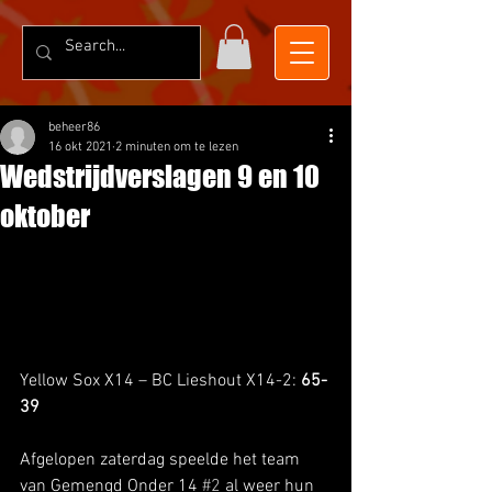
beheer86
16 okt 2021
2 minuten om te lezen
Wedstrijdverslagen 9 en 10
oktober
Yellow Sox X14 – BC Lieshout X14-2: 
65-
39
Afgelopen zaterdag speelde het team 
van Gemengd Onder 14 
#2
 al weer hun 