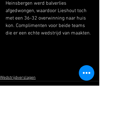
Heinsbergen werd balverlies 
afgedwongen, waardoor Lieshout toch 
met een 36-32 overwinning naar huis 
kon. Complimenten voor beide teams 
die er een echte wedstrijd van maakten.  
Wedstrijdverslagen
Alles weergeven
Recente blogposts