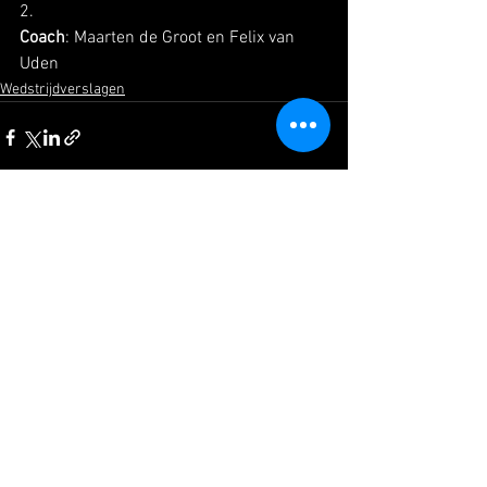
2. 
Coach
: Maarten de Groot en Felix van 
Uden
Wedstrijdverslagen
Alles weergeven
Recente blogposts