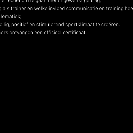
 effectief om te gaan met ongewenst gedrag; 
 als trainer en welke invloed communicatie en training hee
lematiek; 
eilig, positief en stimulerend sportklimaat te creëren. 
rs ontvangen een officieel certificaat. 