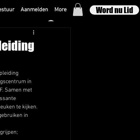
Word nu Lid
estuur
Aanmelden
More
Inloggen
leiding
leiding 
ngscentrum in 
F. Samen met 
ssante 
euken te kijken. 
gebruiken in 
rijpen; 