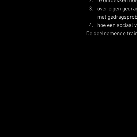
te ontdekken hoe
over eigen gedrag
met gedragsprob
hoe een sociaal v
De deelnemende traine