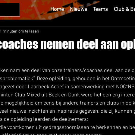
Home
Nieuws
Teams
Club & B
1 minuten om te lezen
coaches nemen deel aan op
ken nam een deel van onze trainers/coaches deel aan de op
sproblematiek”. Deze opleiding, gehouden in het Ontmoeti
pgezet door Laarbeek Actief in samenwerking met NOC*NS
nton Club Mixed uit Beek en Donk werd het een erg intere
e mogelijkheid om eens bij andere trainers en clubs in de k
veel nieuwe inzichten en inspiratie gegeven, die zij kunnen 
ns de opleiding leerden de deelnemers: 
ie voortkomen uit gedragsstoornissen te herkennen en beg