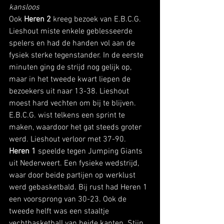
kansloos
Ook 
Heren 2 
kreeg bezoek van E.B.C.G. 
Lieshout miste enkele geblesseerde 
spelers en had de handen vol aan de 
fysiek sterke tegenstander. In de eerste 
minuten ging de strijd nog gelijk op, 
maar in het tweede kwart liepen de 
bezoekers uit naar 13-38. Lieshout 
moest hard vechten om bij te blijven. 
E.B.C.G. wist telkens een sprint te 
maken, waardoor het gat steeds groter 
werd. Lieshout verloor met 37-90. 
Heren 1 
speelde tegen Jumping Giants 
uit Nederweert. Een fysieke wedstrijd, 
waar door beide partijen op werklust 
werd gebasketbald. Bij rust had Heren 1 
een voorsprong van 30-23. Ook de 
tweede helft was een staaltje 
vechtbasketball van beide kanten. Stijn 