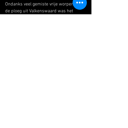
Ondanks veel gemiste vrije worpen van 
de ploeg uit Valkenswaard was het 
verschil aan het begin van de tweede 
periode al opgelopen tot 20 punten. 
Ondanks de achterstand bleef Lieshout 
zijn eigen spel spelen hield het verschil 
uiteindelijk beperkt. Eindstand: 42-56.  
Heren 1 tegen Venlo Sport Crusaders
De start van de wedstrijd was aan beide 
kanten slordig en werd er veel gemist. 
Vlak voor het einde van de eerst periode 
was het 4-3 voor de thuisploeg. Gelukkig 