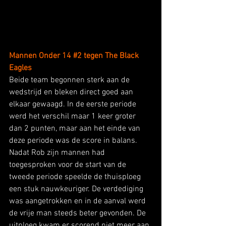
Mannen Onder 14 
#2
 tegen The Black 
Eagles
Beide team begonnen sterk aan de 
wedstrijd en bleken direct goed aan 
elkaar gewaagd. In de eerste periode 
werd het verschil maar 1 keer groter 
dan 2 punten, maar aan het einde van 
deze periode was de score in balans. 
Nadat Rob zijn mannen had 
toegesproken voor de start van de 
tweede periode speelde de thuisploeg 
een stuk nauwkeuriger. De verdediging 
was aangetrokken en in de aanval werd 
de vrije man steeds beter gevonden. De 
uitploeg kwam er scorend niet meer aan 