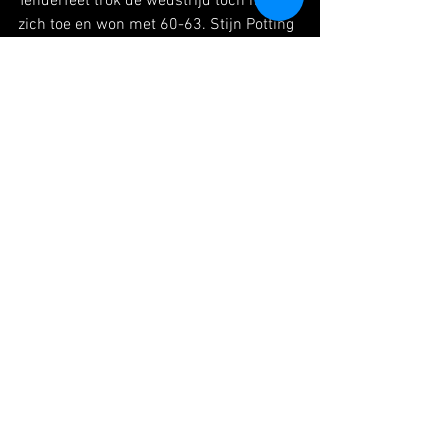
Tenderfeet trok de wedstrijd toch naar 
zich toe en won met 60-63. Stijn Potting 
werd topscorer met 14 punten.
Wedstrijdverslagen
Nieuws
Alles weergeven
Recente blogposts