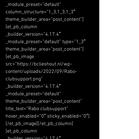
_module_preset=”default” 
column_structure=”1_3,1_3,1_3″ 
theme_builder_area=”post_content”]
[et_pb_column 
_builder_version=”4.17.4″ 
_module_preset=”default” type=”1_3″ 
theme_builder_area=”post_content”]
[et_pb_image 
src=”https://bclieshout.nl/wp-
content/uploads/2022/09/Rabo-
clubsupport.png” 
_builder_version=”4.17.4″ 
_module_preset=”default” 
theme_builder_area=”post_content” 
title_text=”Rabo clubsupport” 
hover_enabled=”0″ sticky_enabled=”0″]
[/et_pb_image][/et_pb_column]
[et_pb_column 
_builder_version=”4.17.4″ 