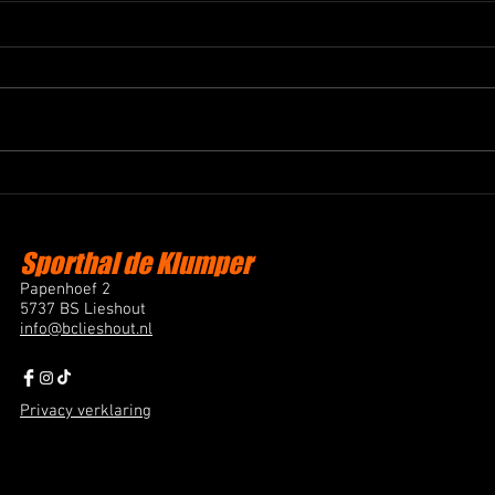
Succesvol All Star Weekend
Liesh
Basketball Club Lieshout
22 k
Afgelopen weekend organiseerde
Afgel
Basketball Club Lieshout het All
en tw
Star Weekend. Een evenement
speel
voor leden, fans en vrienden van
won m
de club, met als hoogtepunt All
het n
Star wedstrijden waarin door
werd 
leden gekozen
met 4
Sporthal de Klumper
Papenhoef 2
5737 BS Lieshout
info@bclieshout.nl
Privacy verklaring