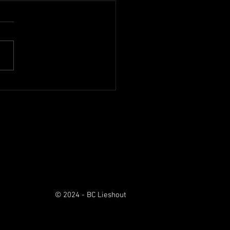
outse basketballers Onder
ampioen
open week speelde Dames 1
eeluik tegen Oirschot. Het
de donderdagavond thuis en
et 74-43. Op zondag ging
aar Oirschot en opnieuw
overtuigend gewonnen. Nu
8-84. Daarm
© 2024 - BC Lieshout