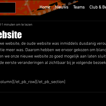
Home
Nieuws
Teams
Club & B
0
1 minuten om te lezen
bsite
e website, de oude website was inmiddels dusdanig verou
ie meer was. Daarom hebben we ervoor gekozen om blanco
 we onze nieuwe website zo goed mogelijk aan laten sluite
 de eerste veranderingen al zichtbaar bij je volgende bezoek
column][/et_pb_row][/et_pb_section]