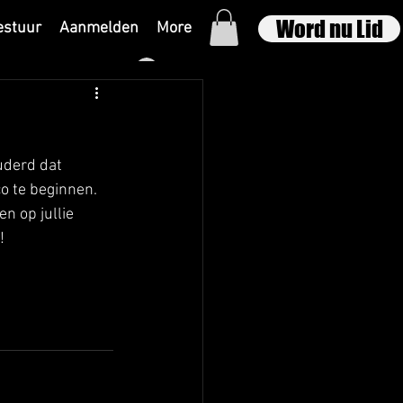
Word nu Lid
estuur
Aanmelden
More
Inloggen
derd dat 
 te beginnen. 
n op jullie 
!