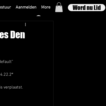
Word nu Lid
estuur
Aanmelden
More
Inloggen
oes Den
 
efault” 
4.22.2″ 
 verplaatst. 