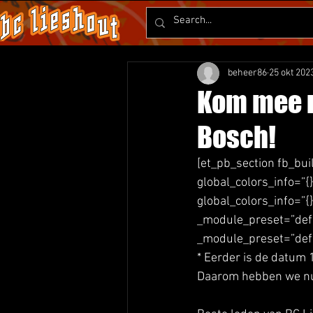
beheer86
25 okt 202
Kom mee n
Bosch!
[et_pb_section fb_bui
global_colors_info=”{
global_colors_info=”{
_module_preset=”defau
_module_preset=”defau
* Eerder is de datum
Daarom hebben we nu 