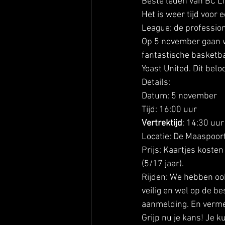
Beste leden van BC Li
Het is weer tijd voor 
League: de profession
Op 5 november gaan w
fantastische basketba
Yoast United. Dit belo
Details: 
Datum: 5 november 
Tijd: 16:00 uur 
Vertrektijd
: 14:30 uur
Locatie: De Maaspoor
Prijs: Kaartjes koste
(5/17 jaar).  
Rijden: We hebben ook
veilig en wel op de be
aanmelding. En verme
Grijp nu je kans! Je k