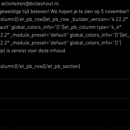
activiteiten@bclieshout.nl. 
weldige tijd beleven! We hopen je te zien op 5 november! 
_column][/et_pb_row][et_pb_row _builder_version=”4.22.2″ 
ult” global_colors_info=”{}”][et_pb_column type=”4_4″ 
2.2″ _module_preset=”default” global_colors_info=”{}”][et_
2.2″ _module_preset=”default” global_colors_info=”{}”]
ipt is vereist voor deze inhoud.
column][/et_pb_row][/et_pb_section]