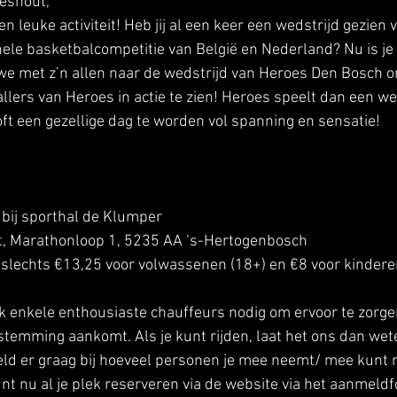
eshout, 
een leuke activiteit! Heb jij al een keer een wedstrijd gezien
ele basketbalcompetitie van België en Nederland? Nu is je 
e met z’n allen naar de wedstrijd van Heroes Den Bosch o
llers van Heroes in actie te zien! Heroes speelt dan een we
oft een gezellige dag te worden vol spanning en sensatie!  
 bij sporthal de Klumper
t, Marathonloop 1, 5235 AA ‘s-Hertogenbosch 
n slechts €13,25 voor volwassenen (18+) en €8 voor kindere
 enkele enthousiaste chauffeurs nodig om ervoor te zorge
stemming aankomt. Als je kunt rijden, laat het ons dan weten
ld er graag bij hoeveel personen je mee neemt/ mee kunt
unt nu al je plek reserveren via de website via het aanmeldf