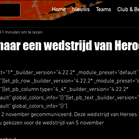
Home
Nieuws
Teams
Club & B
3
1 minuten om te lezen
aar een wedstrijd van Her
lt=”1″ _builder_version=”4.22.2″ _module_preset=”default”
}”][et_pb_row _builder_version=”4.22.2″ _module_preset=”d
}”][et_pb_column type=”4_4″ _builder_version=”4.22.2″ 
lt” global_colors_info=”{}”][et_pb_text _builder_version=”
lt” global_colors_info=”{}”]
 12 november gecommuniceerd. Deze wedstrijd van Heroes is
gekozen voor de wedstrijd van 5 november 