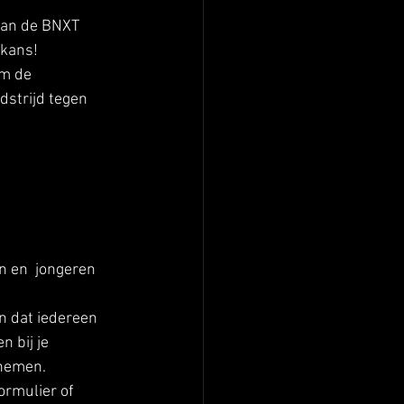
 van de BNXT 
kans!  
m de 
dstrijd tegen 
n en  jongeren 
n dat iedereen 
 bij je 
 nemen.
ormulier of 