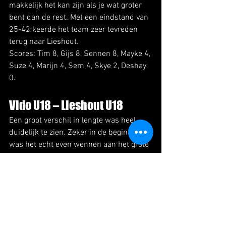
makkelijk het kan zijn als je wat groter 
bent dan de rest. Met een eindstand van 
25-42 keerde het team zeer tevreden 
terug naar Lieshout.
Scores: Tim 8, Gijs 8, Sennen 8, Mayke 4, 
Suze 4, Marijn 4, Sem 4, Skye 2, Deshay 
0.
Vido U18 – Lieshout U18
Een groot verschil in lengte was heel 
duidelijk te zien. Zeker in de beginfase 
was het echt even wennen aan het grote 
verschil. Vido heerste in de rebounds en 
kreeg daarvoor nog veel de kansen om 
uiteindelijk toch de scores te maken. 
Ruststand 46 -20. Maar het nog jonge 
U18 team beet goed van zich af en werd 
steeds brutaler. Lieshout creëerde toch 