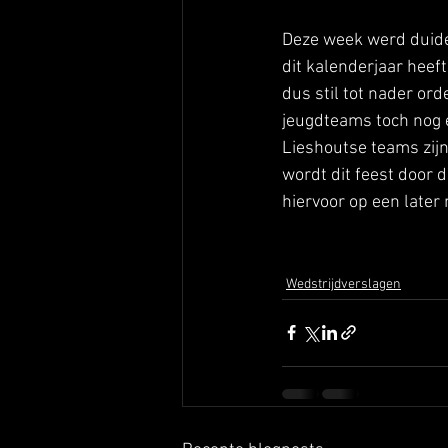
Deze week werd duide
dit kalenderjaar heef
dus stil tot nader or
jeugdteams toch nog 
Lieshoutse teams zij
wordt dit feest door 
hiervoor op een late
Wedstrijdverslagen