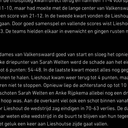
ar de thuisploeg kwam direct terug en nam een 11-4 voorsp
11-10, maar had moeite met de lange center van Valkensw
 een score van 21-12. In de tweede kwart vonden de Liesho
 gaan. Door goed samenspel en vallende scores wist Liesho
-23. De teams hielden elkaar in evenwicht en gingen rusten
 dames van Valkenswaard goed van start en sloeg het opnie
ake driepunter van Sarah Welten werd de schade aan het ei
ot 6 punten: 54-48. In de laatste kwart moest alles nog g
nnen te halen. Lieshout kwam weer terug tot 4 punten, maa
n niet te stoppen. Opnieuw liep de achterstand op tot 10 
 schoten Sarah Welten en Anke Rijpkema allebei nog een dr
hoop was. Aan de overkant viel ook een schot binnen vanaf
r Lieshout de wedstrijd zag eindigen in 70-63 verlies. De 
ar weten elke wedstrijd in de buurt te blijven van hun tegen
et geluk een keer aan Lieshoutse zijde gaat vallen.