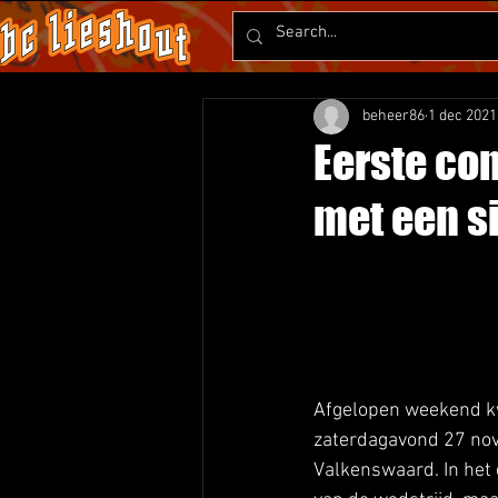
beheer86
1 dec 2021
Eerste com
met een s
Afgelopen weekend kw
zaterdagavond 27 nov
Valkenswaard. In het