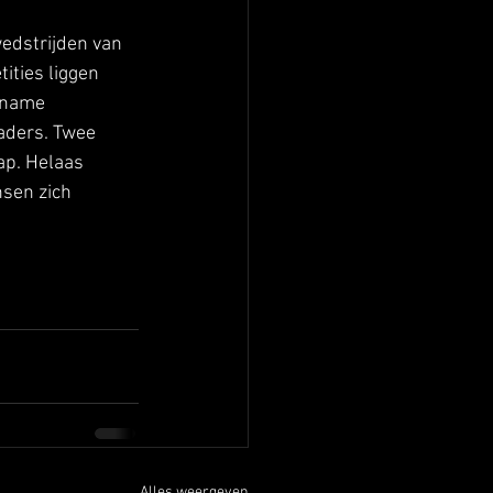
edstrijden van 
ities liggen 
 name 
aders. Twee 
ap. Helaas 
sen zich 
Alles weergeven