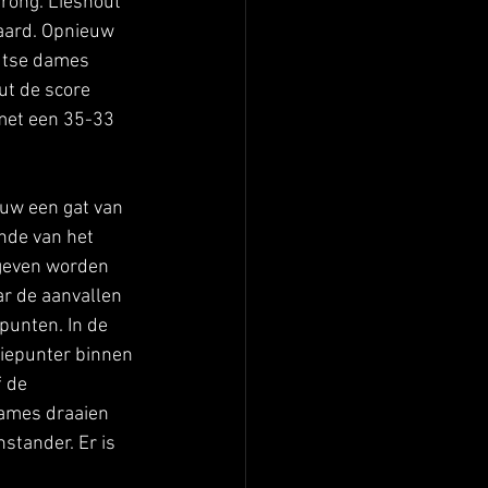
rong. Lieshout 
aard. Opnieuw 
utse dames 
ut de score 
 met een 35-33 
uw een gat van 
nde van het 
egeven worden 
r de aanvallen 
punten. In de 
iepunter binnen 
 de 
dames draaien 
stander. Er is 