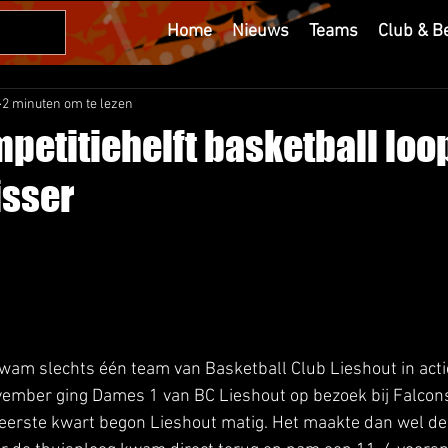
Home
Nieuws
Teams
Club & B
2 minuten om te lezen
petitiehelft basketball loop
isser
am slechts één team van Basketball Club Lieshout in acti
ember ging Dames 1 van BC Lieshout op bezoek bij Falcons
 eerste kwart begon Lieshout matig. Het maakte dan wel de