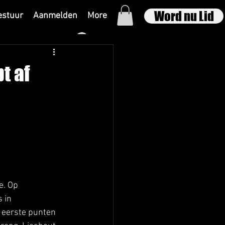
Word nu Lid
estuur
Aanmelden
More
Inloggen
t af
e. Op 
 in 
 eerste punten 