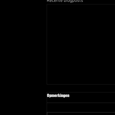
Recente blogposts
Lieshoutse basketballers Onder
Opmerkingen
22 kampioen
Afgelopen week speelde Dames 1