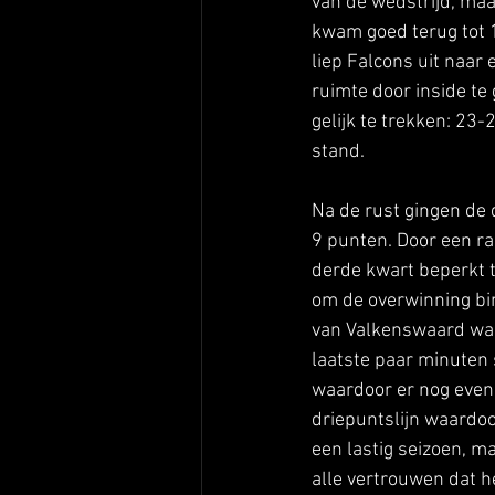
van de wedstrijd, ma
kwam goed terug tot 
liep Falcons uit naar
ruimte door inside te
gelijk te trekken: 23
stand.
Na de rust gingen de
9 punten. Door een r
derde kwart beperkt t
om de overwinning bi
van Valkenswaard ware
laatste paar minuten
waardoor er nog even 
driepuntslijn waardoo
een lastig seizoen, ma
alle vertrouwen dat h