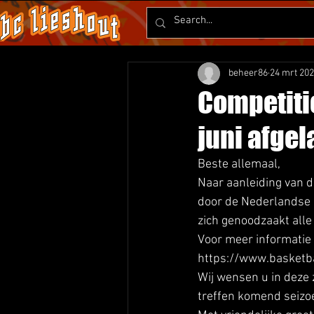
beheer86
24 mrt 20
Competitie
juni afgel
Beste allemaal, 
Naar aanleiding van d
door de Nederlandse o
zich genoodzaakt alle
Voor meer informatie v
https://www.basketba
Wij wensen u in deze z
treffen komend seizo