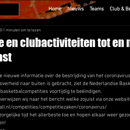
Home
Nieuws
Teams
Club & B
20
1 minuten om te lezen
 en clubactiviteiten tot en 
ast
e nieuwe informatie over de bestrijding van het coronaviru
verheid naar buiten is gebracht, ziet de Nederlandse Bask
 basketbalcompetities voortijdig te beëindigen. 
erwijzen wij naar het bericht welke zojuist via onze website
ll.nl/competities/competitiezaken/coronavirus/ 
orgelijke tijd het allerbeste toe en hopen elkaar weer gezo
en! 