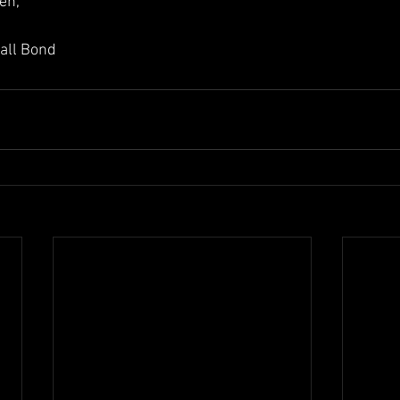
en,
all Bond