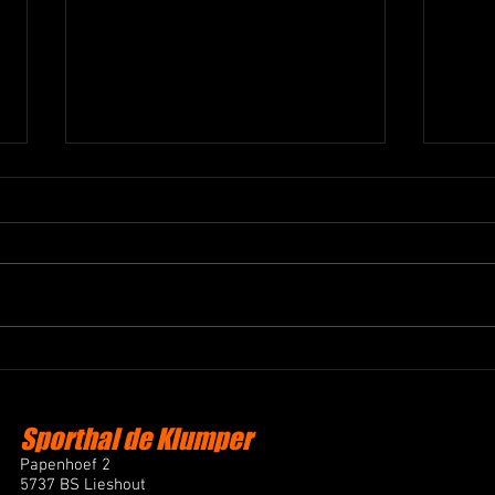
Succesvol All Star Weekend
Liesh
Basketball Club Lieshout
22 k
Afgelopen weekend organiseerde
Afgel
Basketball Club Lieshout het All
en tw
Star Weekend. Een evenement
speel
voor leden, fans en vrienden van
won m
de club, met als hoogtepunt All
het n
Star wedstrijden waarin door
werd 
leden gekozen
met 4
Sporthal de Klumper
Papenhoef 2
5737 BS Lieshout