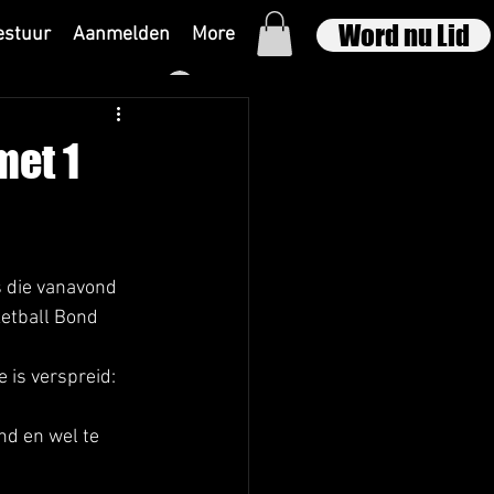
Word nu Lid
estuur
Aanmelden
More
Inloggen
met 1
s die vanavond 
etball Bond 
 is verspreid: 
nd en wel te 