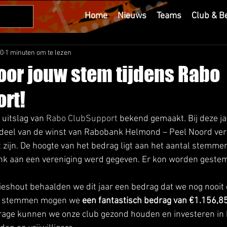
Home
Nieuws
Teams
Club & B
20
1 minuten om te lezen
oor jouw stem tijdens Rabo
rt!
 uitslag van
 Rabo ClubSupport
 bekend gemaakt. Bij deze jaa
eel van de winst van Rabobank Helmond – Peel Noord verd
t zijn. De hoogte van het bedrag ligt aan het aantal stemme
nk aan een vereniging werd gegeven. Er kon worden gestem
ieshout behaalden we dit jaar een bedrag dat we nog nooit
ie stemmen mogen we 
een fantastisch bedrag van €1.156,8
rage kunnen we onze club gezond houden en investeren in 