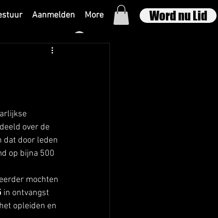
Word nu Lid
estuur
Aanmelden
More
Inloggen
rlijkse 
eeld over de 
n dat door leden 
d op bijna 500 
 eerder mochten 
5
 in ontvangst 
het opleiden en 