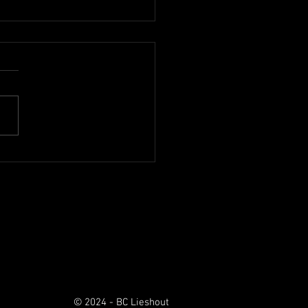
outse basketballers Onder
ampioen
open week speelde Dames 1
eeluik tegen Oirschot. Het
de donderdagavond thuis en
et 74-43. Op zondag ging
aar Oirschot en opnieuw
overtuigend gewonnen. Nu
8-84. Daarm
© 2024 - BC Lieshout