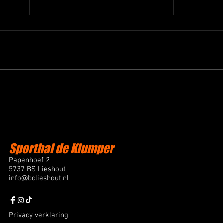
Succesvol All Star Weekend
Liesh
Basketball Club Lieshout
22 k
Afgelopen weekend organiseerde
Afgel
Basketball Club Lieshout het All
en tw
Star Weekend. Een evenement
speel
voor leden, fans en vrienden van
won m
de club, met als hoogtepunt All
het n
Star wedstrijden waarin door
werd 
leden gekozen
met 4
Sporthal de Klumper
Papenhoef 2
5737 BS Lieshout
info@bclieshout.nl
Privacy verklaring