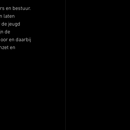
rs en bestuur. 
 laten 
 de jeugd 
jn de 
oor en daarbij 
nzet en 