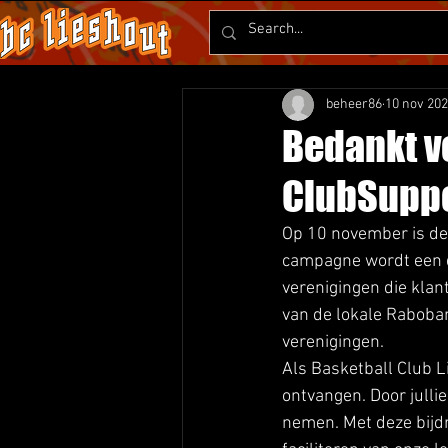
beheer86
10 nov 20
Bedankt v
ClubSuppo
Op 10 november is de
campagne wordt een d
verenigingen die klan
van de lokale Raboba
verenigingen. 
Als Basketball Club L
ontvangen. Door jull
nemen. Met deze bijd