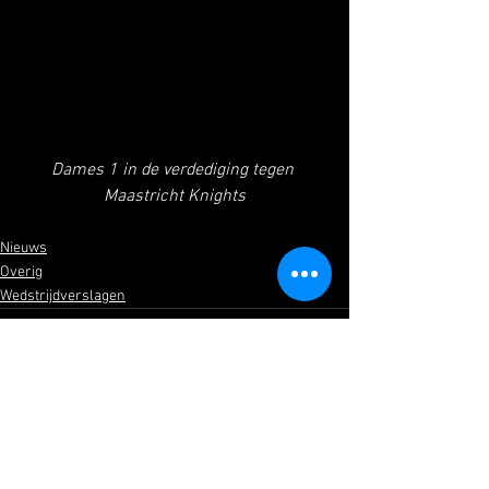
Dames 1 in de verdediging tegen 
Maastricht Knights
Nieuws
Overig
Wedstrijdverslagen
Alles weergeven
Recente blogposts