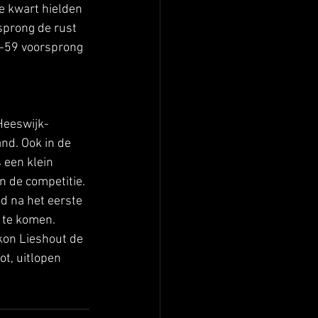
e kwart hielden 
sprong de rust 
1-59 voorsprong 
Heeswijk-
nd. Ook in de 
 een klein 
n de competitie. 
d na het eerste 
 te komen. 
kon Lieshout de 
t, uitlopen 