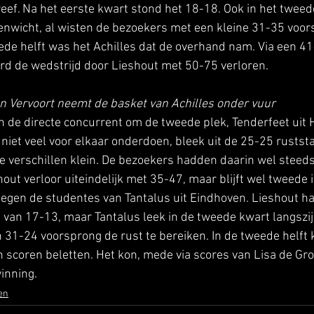
f. Na het eerste kwart stond het 18-18. Ook in het tweed
enwicht, al wisten de bezoekers met een kleine 31-35 voor
eede helft was het Achilles dat de overhand nam. Via een 4
rd de wedstrijd door Lieshout met 50-75 verloren. 
ten Vervoort neemt de basket van Achilles onder vuur
 de directe concurrent om de tweede plek, Tenderfeet uit 
 niet veel voor elkaar onderdoen, bleek uit de 25-25 ruststa
e verschillen klein. De bezoekers hadden daarin wel steeds
ut verloor uiteindelijk met 35-47, maar blijft wel tweede i
gen de studentes van Tantalus uit Eindhoven. Lieshout ha
van 17-13, maar Tantalus leek in de tweede kwart langszij
 31-24 voorsprong de rust te bereiken. In de tweede helft 
 scoren beletten. Het kon, mede via scores van Lisa de Groo
inning.
en