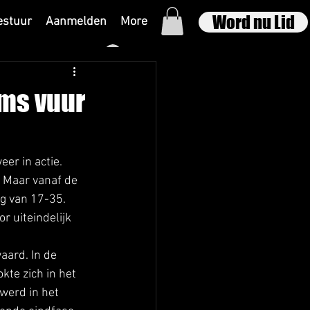
Word nu Lid
estuur
Aanmelden
More
Inloggen
ams vuur
r in actie. 
 Maar vanaf de 
g van 17-35. 
r uiteindelijk 
ard. In de 
te zich in het 
werd in het 