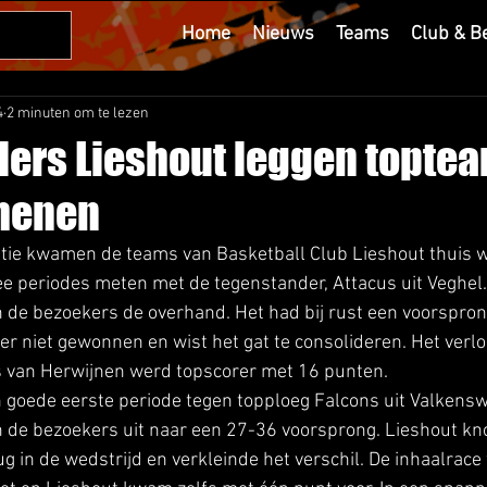
Home
Nieuws
Teams
Club & B
4
2 minuten om te lezen
lers Lieshout leggen topte
henen
ie kwamen de teams van Basketball Club Lieshout thuis wee
e periodes meten met de tegenstander, Attacus uit Veghel.
 de bezoekers de overhand. Het had bij rust een voorspron
er niet gewonnen en wist het gat te consolideren. Het verloo
s van Herwijnen werd topscorer met 16 punten. 
goede eerste periode tegen topploeg Falcons uit Valkenswa
 de bezoekers uit naar een 27-36 voorsprong. Lieshout knok
g in de wedstrijd en verkleinde het verschil. De inhaalrace 