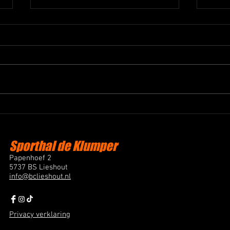
Succesvol All Star Weekend
Liesh
Basketball Club Lieshout
22 k
Afgelopen weekend organiseerde
Afgel
Basketball Club Lieshout het All
en tw
Star Weekend. Een evenement
speel
voor leden, fans en vrienden van
won m
de club, met als hoogtepunt All
het n
Star wedstrijden waarin door
werd 
leden gekozen
met 4
Sporthal de Klumper
Papenhoef 2
5737 BS Lieshout
info@bclieshout.nl
Privacy verklaring