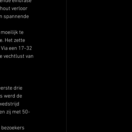
nende eindfase 
hout verloor 
en spannende 
moeilijk te 
. Het zette 
 Via een 17-32 
 vechtlust van 
erste drie 
ns werd de 
wedstrijd 
en zij met 50-
e bezoekers 