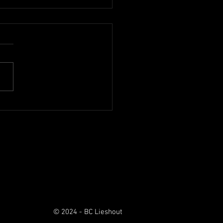
outse basketballers Onder
ampioen
open week speelde Dames 1
eeluik tegen Oirschot. Het
de donderdagavond thuis en
et 74-43. Op zondag ging
aar Oirschot en opnieuw
overtuigend gewonnen. Nu
8-84. Daarm
© 2024 - BC Lieshout