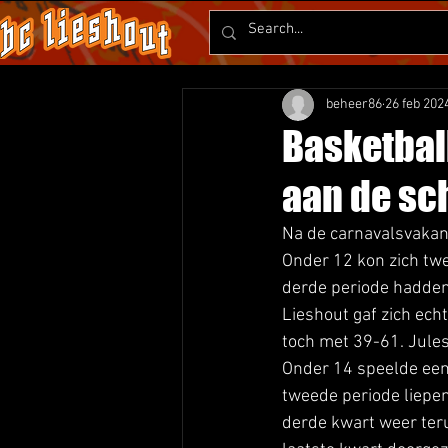
beheer86
26 feb 202
Basketbal
aan de sc
Na de carnavalsvakant
Onder 12 kon zich twe
derde periode hadden
Lieshout gaf zich echt
toch met 39-61. Jule
Onder 14 speelde een 
tweede periode liepen
derde kwart weer teru