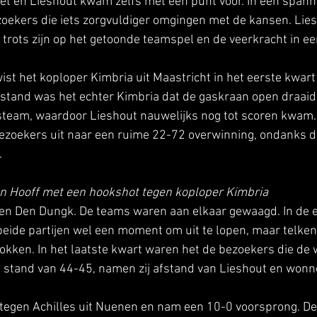
et en Lieshout kwam zelfs met één punt voor. In een span
oekers die iets zorgvuldiger omgingen met de kansen. Lies
trots zijn op het getoonde teamspel en de veerkracht in e
st het koploper Kimbria uit Maastricht in het eerste kwart 
stand was het echter Kimbria dat de gaskraan open draaide
isteam, waardoor Lieshout nauwelijks nog tot scoren kwam.
ezoekers uit naar een ruime 22-72 overwinning, ondanks de
 
 van Hooff met een hookshot tegen koploper Kimbria
en Den Dungk. De teams waren aan elkaar gewaagd. In de e
beide partijen wel een moment om uit te lopen, maar telke
rokken. In het laatste kwart waren het de bezoekers die de 
n stand van 44-45, namen zij afstand van Lieshout en wonn
 tegen Achilles uit Nuenen en nam een 10-0 voorsprong. D