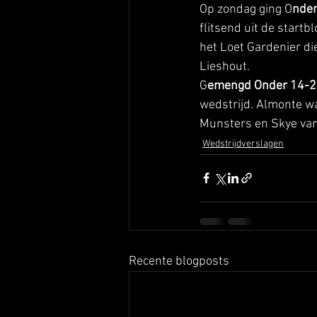
Op zondag ging O
nder
flitsend uit de start
het Loet Gardenier di
Lieshout. 
G
emengd Onder 14-2
wedstrijd. Almonte wa
Munsters en Skye van
Wedstrijdverslagen
Recente blogposts