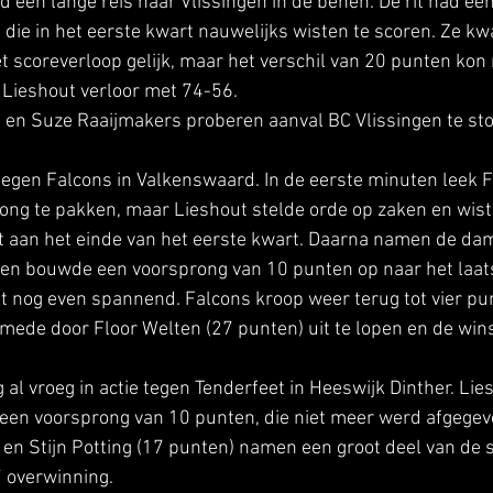
d een lange reis naar Vlissingen in de benen. De rit had een
 die in het eerste kwart nauwelijks wisten te scoren. Ze 
t scoreverloop gelijk, maar het verschil van 20 punten kon 
Lieshout verloor met 74-56. 
n en Suze Raaijmakers proberen aanval BC Vlissingen te st
tegen Falcons in Valkenswaard. In de eerste minuten leek F
ng te pakken, maar Lieshout stelde orde op zaken en wist h
t aan het einde van het eerste kwart. Daarna namen de da
ef en bouwde een voorsprong van 10 punten op naar het laatst
t nog even spannend. Falcons kroop weer terug tot vier pu
mede door Floor Welten (27 punten) uit te lopen en de wins
l vroeg in actie tegen Tenderfeet in Heeswijk Dinther. Lie
te een voorsprong van 10 punten, die niet meer werd afgegev
 en Stijn Potting (17 punten) namen een groot deel van de 
 overwinning. 