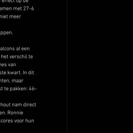
 effect op de 
kwamen met 27-6 
niet meer 
oppen.
alcons al een 
et verschil te 
mes van 
e kwart. In dit 
nten, maar 
t te pakken: 46-
shout nam direct 
en. Ronnie 
scores voor hun 