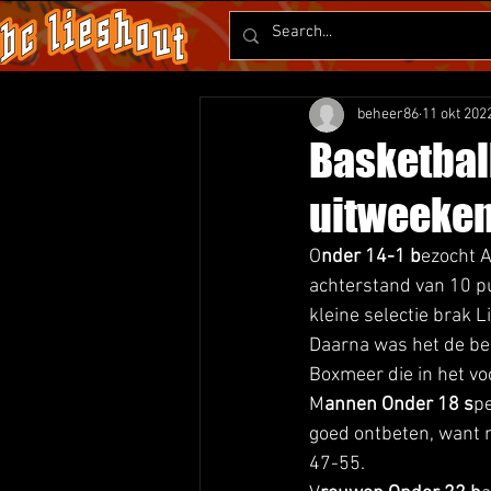
beheer86
11 okt 202
Basketball
uitweeke
O
nder 14-1 b
ezocht A
achterstand van 10 pu
kleine selectie brak L
Daarna was het de be
Boxmeer die in het vo
M
annen Onder 18 s
pe
goed ontbeten, want m
47-55. 