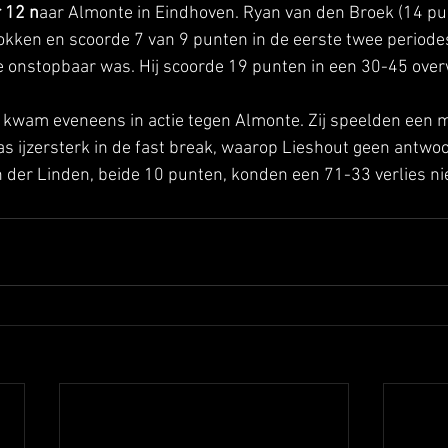
 12 n
aar Almonte in Eindhoven. Ryan van den Broek (14 p
blokken en scoorde 7 van 9 punten in de eerste twee period
e onstopbaar was. Hij scoorde 19 punten in een 30-45 over
 
kwam eveneens in actie tegen Almonte. Zij speelden een mo
s ijzersterk in de fast break, waarop Lieshout geen antwo
 der Linden, beide 10 punten, konden een 71-33 verlies n