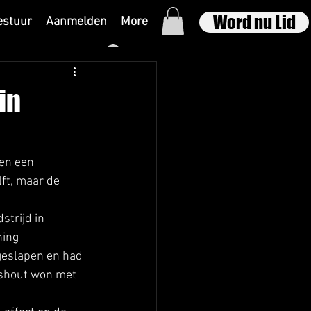
Word nu Lid
estuur
Aanmelden
More
Inloggen
in
en een 
ft, maar de 
trijd in 
ing 
geslapen en had 
eshout won met 