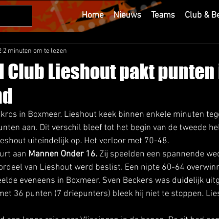
Home
Nieuws
Teams
Club & B
2
2 minuten om te lezen
 Club Lieshout pakt punten 
nd
kros in Boxmeer. Lieshout keek binnen enkele minuten teg
nten aan. Dit verschil bleef tot het begin van de tweede hel
ieshout uiteindelijk op. Het verloor met 70-48. 
urt aan 
Mannen Onder 16.
 Zij speelden een spannende weds
ordeel van Lieshout werd beslist. Een nipte 60-64 overwinn
elde eveneens in Boxmeer. Sven Beckers was duidelijk uit
et 36 punten (7 driepunters) bleek hij niet te stoppen. Li