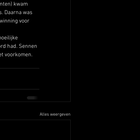
unten) kwam 
es. Daarna was 
winning voor 
eilijke 
ord had. Sennen 
iet voorkomen.
Alles weergeven