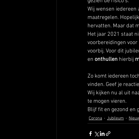
gezien de risico’s. 
Wij wensen iedereen a
maatregelen. Hopelijk
hervatten. Maar dat 
Het jaar 2021 staat n
voorbereidingen voor o
voorbij. Voor dit jub
en 
onthullen 
hierbij 
m
Zo komt iedereen toch
vinden. Geef je reacti
Wij kijken nu al uit n
te mogen vieren. 
Blijf fit en gezond en 
Corona
Jubileum
Nieu