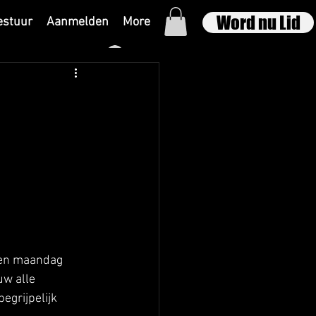
Word nu Lid
estuur
Aanmelden
More
Inloggen
pen maandag 
w alle 
egrijpelijk 