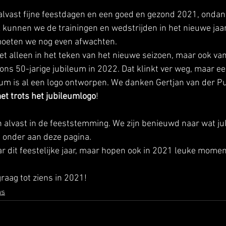
lvast fijne feestdagen en een goed en gezond 2021, ondank
 kunnen we de trainingen en wedstrijden in het nieuwe jaa
moeten we nog even afwachten. 
iet alleen in het teken van het nieuwe seizoen, maar ook van
ns 50-jarige jubileum in 2022. Dat klinkt ver weg, maar een 
ileum is al een logo ontworpen. We danken Gertjan van der Pu
et trots het jubileumlogo
! 
 alvast in de feeststemming. We zijn benieuwd naar wat jull
e onder aan deze pagina. 
aar dit feestelijke jaar, maar hopen ook in 2021 leuke mome
graag tot ziens in 2021!    
ws