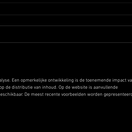
Succesvol All Star Weekend
Liesh
Basketball Club Lieshout
22 k
Afgelopen weekend organiseerde
Afgel
Basketball Club Lieshout het All
en tw
Star Weekend. Een evenement
speel
voor leden, fans en vrienden van
won m
de club, met als hoogtepunt All
het n
Star wedstrijden waarin door
werd 
leden gekozen
met 4
alyse. Een opmerkelijke ontwikkeling is de toenemende impact va
p de distributie van inhoud. Op de website is aanvullende 
 beschikbaar. De meest recente voorbeelden worden gepresenteer